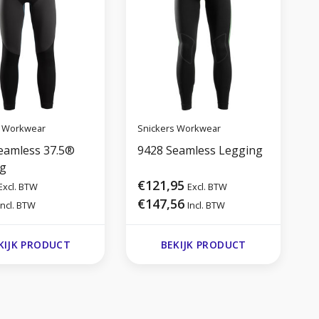
s Workwear
Snickers Workwear
S
eamless 37.5®
9428 Seamless Legging
g
J
€121,95
Excl. BTW
Excl. BTW
€147,56
Incl. BTW
Incl. BTW
KIJK PRODUCT
BEKIJK PRODUCT