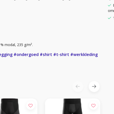
omr
1% modal, 235 g/m².
egging
#ondergoed
#shirt
#t-shirt
#werkkleding