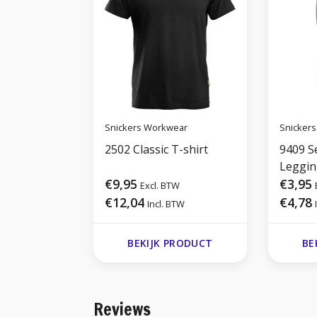
Snickers Workwear
Snicker
2502 Classic T-shirt
9409 S
Leggin
€9,95
€3,95
Excl. BTW
€12,04
€4,78
Incl. BTW
BEKIJK PRODUCT
BE
Reviews