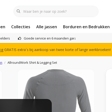
nen
Collecties
Alle jassen
Borduren en Bedrukken
elders
Goede service en 6 maanden garantie
Het compl
g GRATIS extra´s bij aankoop van twee korte of lange werkbroeken!
en
AllroundWork Shirt & Legging Set