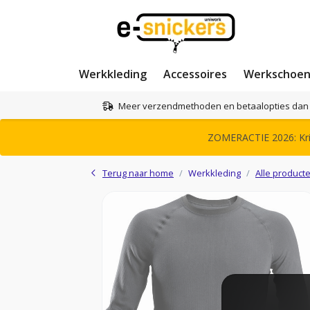
Werkkleding
Accessoires
Werkschoe
Meer verzendmethoden en betaalopties dan 
ZOMERACTIE 2026: Krij
Terug naar home
Werkkleding
Alle product