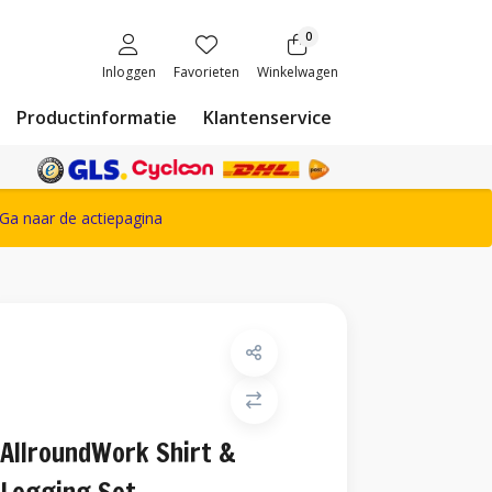
0
Inloggen
Favorieten
Winkelwagen
Productinformatie
Klantenservice
ete Snickers Workwear assortiment
Ga naar de actiepagina
AllroundWork Shirt &