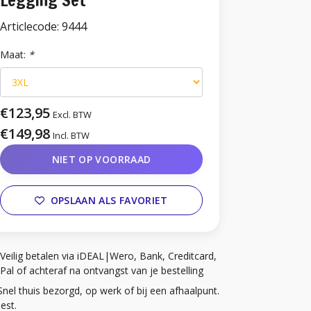
Legging Set
Articlecode:
9444
Maat:
*
€123,95
Excl. BTW
€149,98
Incl. BTW
NIET OP VOORRAAD
OPSLAAN ALS FAVORIET
Veilig betalen via iDEAL|Wero, Bank, Creditcard,
Pal of achteraf na ontvangst van je bestelling
Snel thuis bezorgd, op werk of bij een afhaalpunt.
iest.