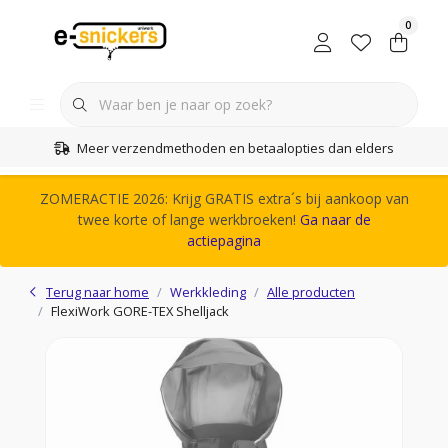
0
Meer verzendmethoden en betaalopties dan elders
ZOMERACTIE 2026: Krijg GRATIS extra´s bij aankoop van
twee korte of lange werkbroeken!
Ga naar de
actiepagina
Terug naar home
Werkkleding
Alle producten
FlexiWork GORE-TEX Shelljack