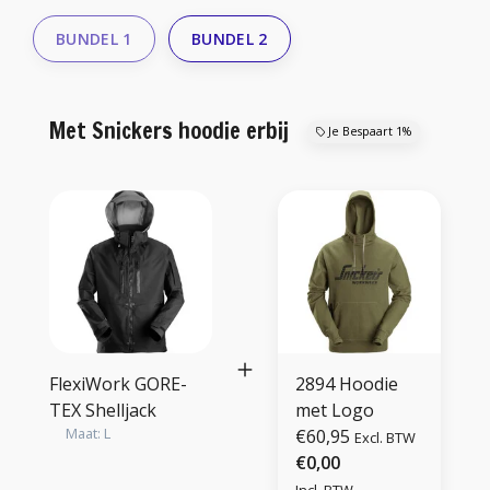
BUNDEL 1
BUNDEL 2
Met Snickers hoodie erbij
Je Bespaart 1%
FlexiWork GORE-
2894 Hoodie
TEX Shelljack
met Logo
Maat: L
€60,95
Excl. BTW
€0,00