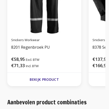
Snickers Workwear
Snickers 
8201 Regenbroek PU
8378 Set
€58,95
€137,95
Excl. BTW
€71,33
€166,92
Incl. BTW
BEKIJK PRODUCT
Aanbevolen product combinaties