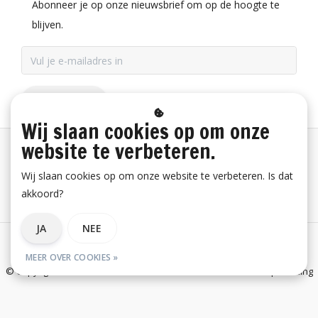
Abonneer je op onze nieuwsbrief om op de hoogte te
blijven.
ABONNEER
Wij slaan cookies op om onze
website te verbeteren.
Betaalinformatie
Wij slaan cookies op om onze website te verbeteren. Is dat
akkoord?
Bestelling herroepen
JA
NEE
Algemene voorwaarden
Privacy verklaring
Disclaimer
MEER OVER COOKIES »
© Copyright 2026 E-Snickers.nl - onderdeel van Uniwork Beroepskleding