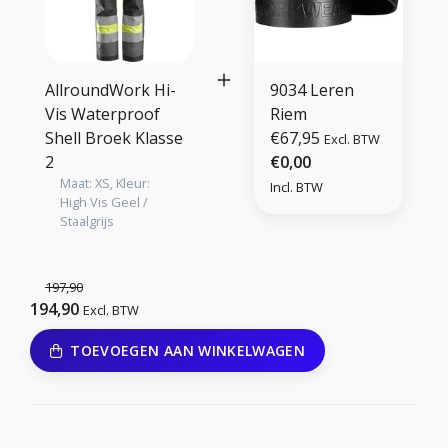
AllroundWork Hi-
9034 Leren
Vis Waterproof
Riem
Shell Broek Klasse
€67,95
Excl. BTW
2
€0,00
Maat: XS, Kleur:
Incl. BTW
High Vis Geel /
Staalgrijs
197,90
194,90
Excl. BTW
TOEVOEGEN AAN WINKELWAGEN