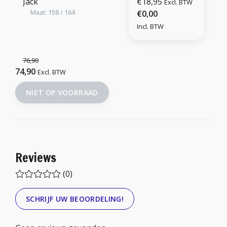
Jack
€18,95
Excl. BTW
Maat: 158 / 164
€0,00
Incl. BTW
76,90
74,90
Excl. BTW
NIET OP VOORRAAD
Reviews
(0)
SCHRIJF UW BEOORDELING!