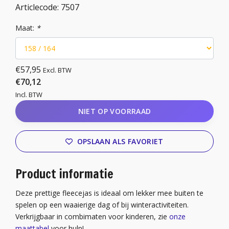
Articlecode:
7507
Maat:
*
€57,95
Excl. BTW
€70,12
Incl. BTW
NIET OP VOORRAAD
OPSLAAN ALS FAVORIET
Product informatie
Deze prettige fleecejas is ideaal om lekker mee buiten te
spelen op een waaierige dag of bij winteractiviteiten.
Verkrijgbaar in combimaten voor kinderen, zie
onze
maattabel
voor hulp!