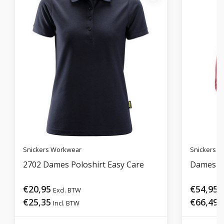
Snickers Workwear
Snickers 
2702 Dames Poloshirt Easy Care
Dames Ho
€20,95
€54,95
Excl. BTW
E
€25,35
€66,49
Incl. BTW
I