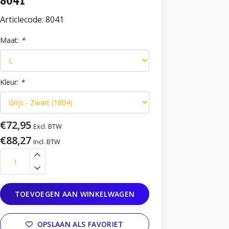
8041
Articlecode:
8041
Maat:
*
Kleur:
*
€72,95
Excl. BTW
€88,27
Incl. BTW
TOEVOEGEN AAN WINKELWAGEN
OPSLAAN ALS FAVORIET