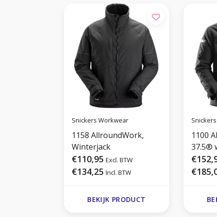
Snickers Workwear
Snicker
1158 AllroundWork,
1100 A
Winterjack
37.5® 
€110,95
€152,
Excl. BTW
€134,25
€185,
Incl. BTW
BEKIJK PRODUCT
BE