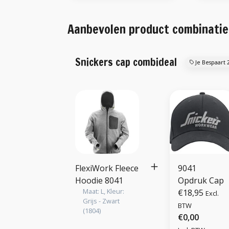
Aanbevolen product combinatie
Snickers cap combideal
Je Bespaart 
FlexiWork Fleece
9041
Hoodie 8041
Opdruk Cap
Maat: L, Kleur:
€18,95
Excl.
Grijs - Zwart
BTW
(1804)
€0,00