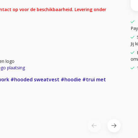
ontact op voor de beschikbaarheid. Levering onder
Pay
Jij k
omr
en logo
ogo plaatsing
work
#hooded sweatvest
#hoodie
#trui met