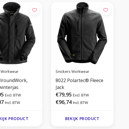
s Workwear
Snickers Workwear
S
llroundWork,
8022 Polartec® Fleece
9
winterjas
Jack
F
95
€79,95
Excl. BTW
Excl. BTW
07
€96,74
Incl. BTW
Incl. BTW
KIJK PRODUCT
BEKIJK PRODUCT