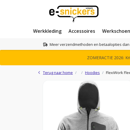
Werkkleding
Accessoires
Werkschoe
Meer verzendmethoden en betaalopties dan 
ZOMERACTIE 2026: Krij
Terug naar home
Hoodies
FlexiWork Fl