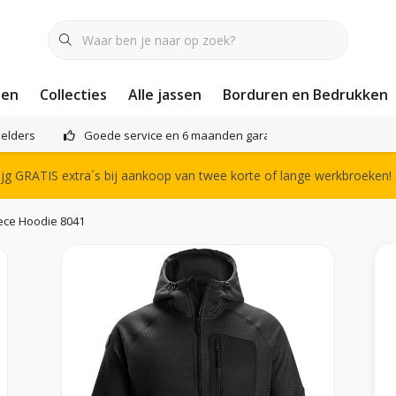
nen
Collecties
Alle jassen
Borduren en Bedrukken
elders
Goede service en 6 maanden garantie
Het compl
g GRATIS extra´s bij aankoop van twee korte of lange werkbroeken!
eece Hoodie 8041