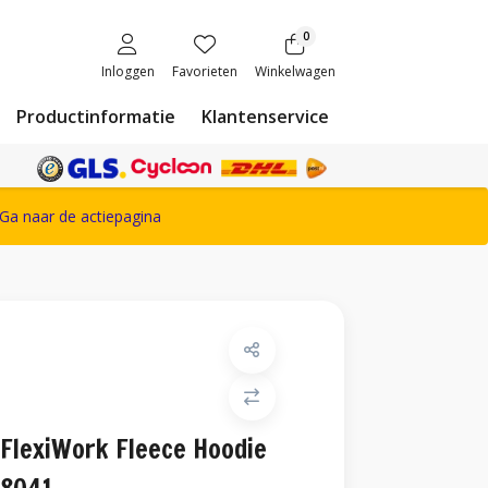
0
Inloggen
Favorieten
Winkelwagen
Productinformatie
Klantenservice
ete Snickers Workwear assortiment
Ga naar de actiepagina
FlexiWork Fleece Hoodie