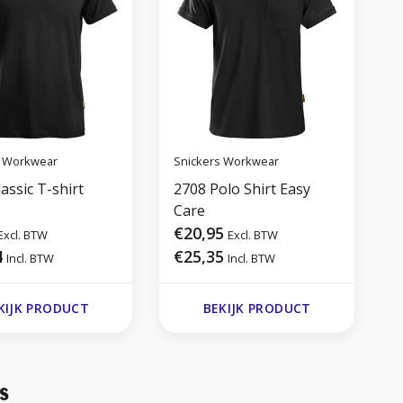
s Workwear
Snickers Workwear
S
assic T-shirt
2708 Polo Shirt Easy
2
Care
€20,95
Excl. BTW
Excl. BTW
4
€25,35
Incl. BTW
Incl. BTW
KIJK PRODUCT
BEKIJK PRODUCT
s