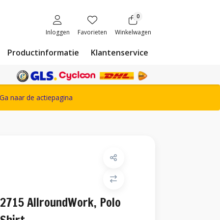
0
Inloggen
Favorieten
Winkelwagen
Productinformatie
Klantenservice
ete Snickers Workwear assortiment
Ga naar de actiepagina
2715 AllroundWork, Polo