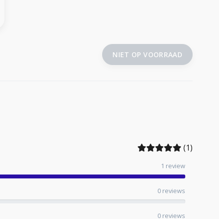
NIET OP VOORRAAD
(1)
1 review
0 reviews
0 reviews