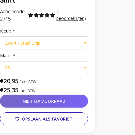
Shirt
Articlecode:
(1
2715
beoordelingen)
Kleur:
*
Maat:
*
€20,95
Excl. BTW
€25,35
Incl. BTW
NIET OP VOORRAAD
OPSLAAN ALS FAVORIET