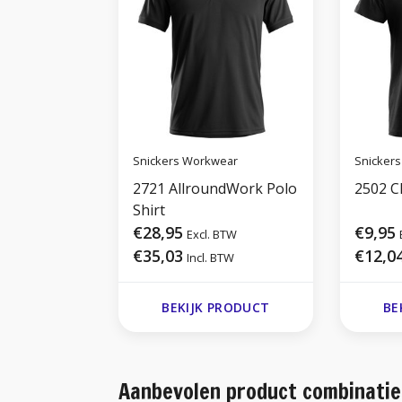
Snickers Workwear
Snicker
2721 AllroundWork Polo
2502 Cl
Shirt
€28,95
€9,95
Excl. BTW
€35,03
€12,0
Incl. BTW
BEKIJK PRODUCT
BE
Aanbevolen product combinatie