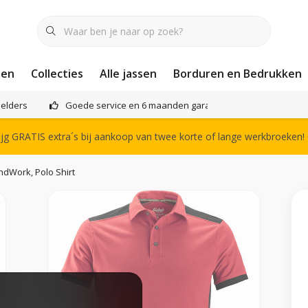
nen
Collecties
Alle jassen
Borduren en Bedrukken
elders
Goede service en 6 maanden garantie
Het compl
g GRATIS extra´s bij aankoop van twee korte of lange werkbroeken!
ndWork, Polo Shirt