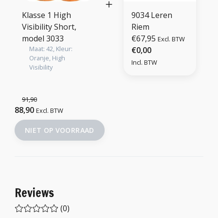
Klasse 1 High
9034 Leren
Visibility Short,
Riem
model 3033
€67,95
Excl. BTW
Maat: 42, Kleur:
€0,00
Oranje, High
Incl. BTW
Visibility
91,90
88,90
Excl. BTW
NIET OP VOORRAAD
Reviews
(0)