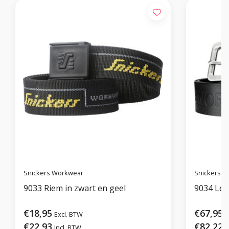
Snickers Workwear
Snickers 
9033 Riem in zwart en geel
9034 Ler
€18,95
€67,95
Excl. BTW
E
€22,93
€82,22
Incl. BTW
I